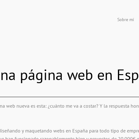
Sobre mí
una página web en Es
a web nueva es esta: ¿cuánto me va a costar? Y la respuesta hon
os diseñando y maquetando webs en España para todo tipo de emp
ue han funcionado razonablemente bien y proyectos de 20.000€ q