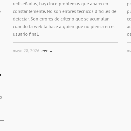
.
rediseñarlas, hay cinco problemas que aparecen
p
o
constantemente. No son errores técnicos difíciles de
p
detectar. Son errores de criterio que se acumulan
c
cuando la web la hace alguien que no piensa en el
ad
usuario final.
de
mayo 28, 2026
Leer →
m
n
s