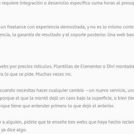
requiere integración o desarrollo específico suma horas al presu
a un freelance con experiencia demostrada, y no es lo mismo contr
encia, la garantía de resultado y el soporte posterior. Una web ba
s por precios ridículos. Plantillas de Elementor o Divi montada
ra lo que se pide. Muchas veces no.
e cuando necesitas hacer cualquier cambio —un nuevo servicio, u
rque el que la montó dejó un caos bajo la superficie, o bien tie
que tiene que entender primero lo que dejó el anterior.
r a alguien, pídele que te enseñe tres webs que haya hecho reci
 ya dice algo.