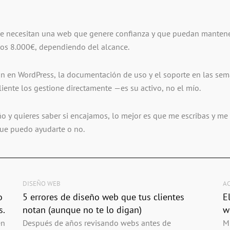
e necesitan una web que genere confianza y que puedan mantener
los 8.000€, dependiendo del alcance.
n en WordPress, la documentación de uso y el soporte en las sema
liente los gestione directamente —es su activo, no el mío.
o y quieres saber si encajamos, lo mejor es que me escribas y me 
o que puedo ayudarte o no.
DISEÑO WEB
A
o
5 errores de diseño web que tus clientes
E
s.
notan (aunque no te lo digan)
w
en
Después de años revisando webs antes de
Mi