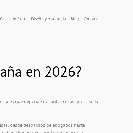
Casos de éxito
Diseño y estrategia
Blog
Contacto
paña en 2026?
esta es que depende de tantas cosas que casi da
resas, desde despachos de abogados hasta
ue han sido un desastre. Lo que marca la