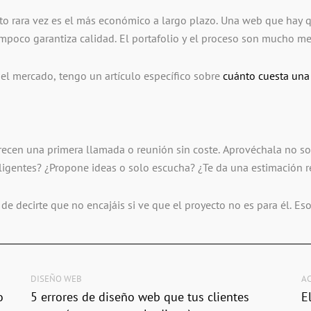
o rara vez es el más económico a largo plazo. Una web que hay q
ampoco garantiza calidad. El portafolio y el proceso son mucho mej
del mercado, tengo un artículo específico sobre
cuánto cuesta una
ecen una primera llamada o reunión sin coste. Aprovéchala no sol
gentes? ¿Propone ideas o solo escucha? ¿Te da una estimación real
 decirte que no encajáis si ve que el proyecto no es para él. Eso
DISEÑO WEB
A
o
5 errores de diseño web que tus clientes
E