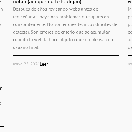
s.
notan (aunque no te lo digan)
w
en
Después de años revisando webs antes de
Mi
.
rediseñarlas, hay cinco problemas que aparecen
p
o
constantemente. No son errores técnicos difíciles de
p
detectar. Son errores de criterio que se acumulan
c
cuando la web la hace alguien que no piensa en el
ad
usuario final.
de
mayo 28, 2026
Leer →
m
en
o