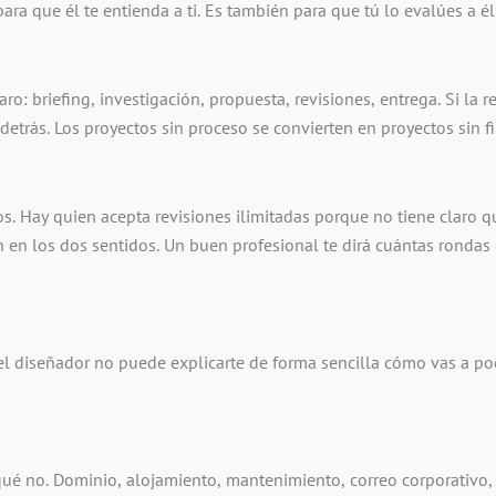
ra que él te entienda a ti. Es también para que tú lo evalúes a él
ro: briefing, investigación, propuesta, revisiones, entrega. Si la
trás. Los proyectos sin proceso se convierten en proyectos sin fi
cos. Hay quien acepta revisiones ilimitadas porque no tiene claro
n en los dos sentidos. Un buen profesional te dirá cuántas rondas 
i el diseñador no puede explicarte de forma sencilla cómo vas a p
y qué no. Dominio, alojamiento, mantenimiento, correo corporativo