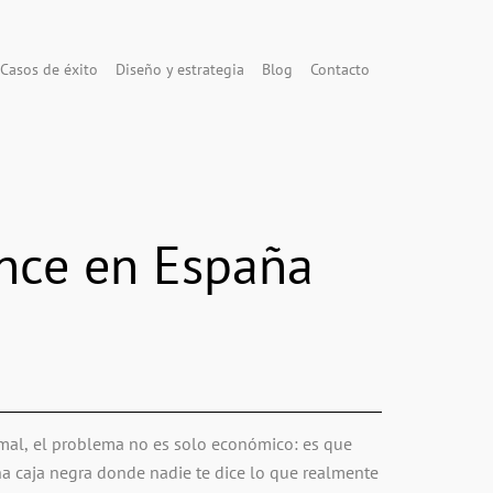
Casos de éxito
Diseño y estrategia
Blog
Contacto
ance en España
 mal, el problema no es solo económico: es que
a caja negra donde nadie te dice lo que realmente